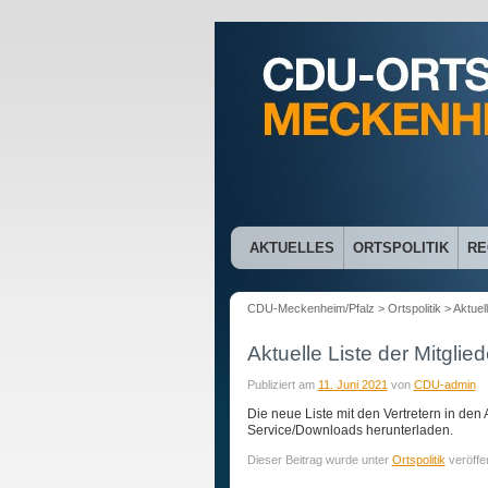
AKTUELLES
ORTSPOLITIK
RE
CDU-Meckenheim/Pfalz
>
Ortspolitik
> Aktuel
Aktuelle Liste der Mitgl
Publiziert am
11. Juni 2021
von
CDU-admin
Die neue Liste mit den Vertretern in de
Service/Downloads herunterladen.
Can
US
Dieser Beitrag wurde unter
Ortspolitik
veröffe
I
are