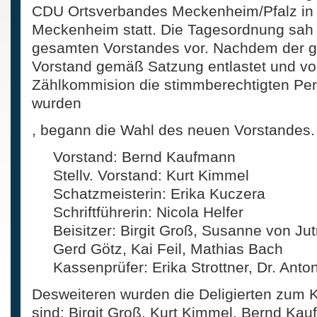
CDU Ortsverbandes Meckenheim/Pfalz in d
Meckenheim statt. Die Tagesordnung sah
gesamten Vorstandes vor. Nachdem der g
Vorstand gemäß Satzung entlastet und vo
Zählkommision die stimmberechtigten Pers
wurden
A
, begann die Wahl des neuen Vorstandes. 
use
to
Vorstand: Bernd Kaufmann
COR,
not
Stellv. Vorstand: Kurt Kimmel
for
those
Schatzmeisterin: Erika Kuczera
who
Schriftführerin: Nicola Helfer
tell
along
Beisitzer: Birgit Groß, Susanne von Ju
the
other
Gerd Götz, Kai Feil, Mathias Bach
pressure,
can
Kassenprüfer: Erika Strottner, Dr. Ant
take
to
Desweiteren wurden die Deligierten zum K
care
a
sind: Birgit Groß, Kurt Kimmel, Bernd Ka