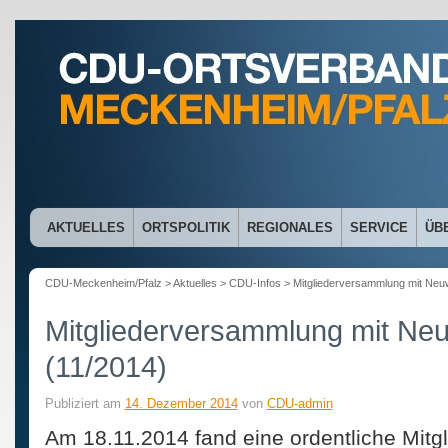
AKTUELLES
ORTSPOLITIK
REGIONALES
SERVICE
ÜB
CDU-Meckenheim/Pfalz
>
Aktuelles
>
CDU-Infos
> Mitgliederversammlung mit Neuw
Mitgliederversammlung mit Ne
(11/2014)
Publiziert am
14. Dezember 2014
von
CDU-admin
Am 18.11.2014 fand eine ordentliche Mit